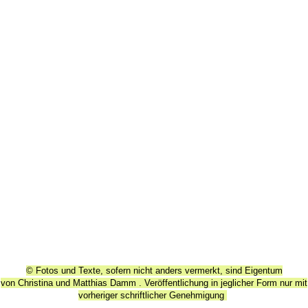
© Fotos und Texte, sofern nicht anders vermerkt, sind Eigentum
von
Christina und Matthias Damm . Veröffentlichung in jeglicher Form nur mit
vorheriger
schriftlicher Genehmigung